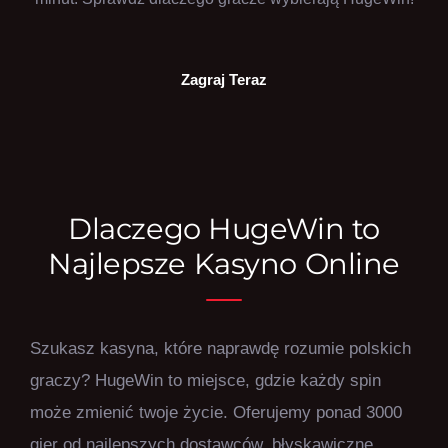
Zagraj Teraz
Dlaczego HugeWin to
Najlepsze Kasyno Online
Szukasz kasyna, które naprawdę rozumie polskich
graczy? HugeWin to miejsce, gdzie każdy spin
może zmienić twoje życie. Oferujemy ponad 3000
gier od najlepszych dostawców, błyskawiczne