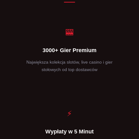
🎰
3000+ Gier Premium
Największa kolekcja slotów, live casino i gier
stołowych od top dostawców
⚡
Wypłaty w 5 Minut