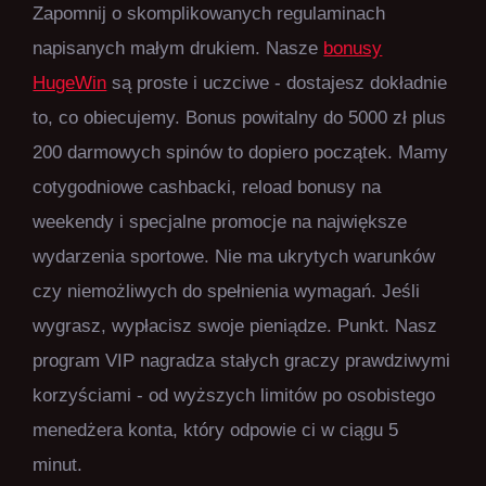
Zapomnij o skomplikowanych regulaminach
napisanych małym drukiem. Nasze
bonusy
HugeWin
są proste i uczciwe - dostajesz dokładnie
to, co obiecujemy. Bonus powitalny do 5000 zł plus
200 darmowych spinów to dopiero początek. Mamy
cotygodniowe cashbacki, reload bonusy na
weekendy i specjalne promocje na największe
wydarzenia sportowe. Nie ma ukrytych warunków
czy niemożliwych do spełnienia wymagań. Jeśli
wygrasz, wypłacisz swoje pieniądze. Punkt. Nasz
program VIP nagradza stałych graczy prawdziwymi
korzyściami - od wyższych limitów po osobistego
menedżera konta, który odpowie ci w ciągu 5
minut.