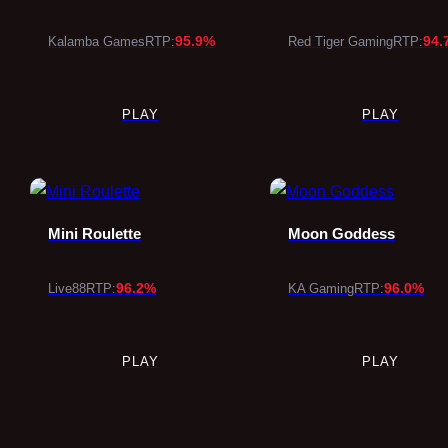
95.9%
94.
Kalamba Games
RTP:
Red Tiger Gaming
RTP:
PLAY
PLAY
Mini Roulette
Moon Goddess
96.2%
96.0%
Live88
RTP:
KA Gaming
RTP:
PLAY
PLAY