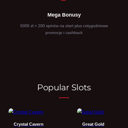
Mega Bonusy
5000 zł + 200 spinów na start plus cotygodniowe
promocje i cashback
Popular Slots
Crystal Cavern
Great Gold