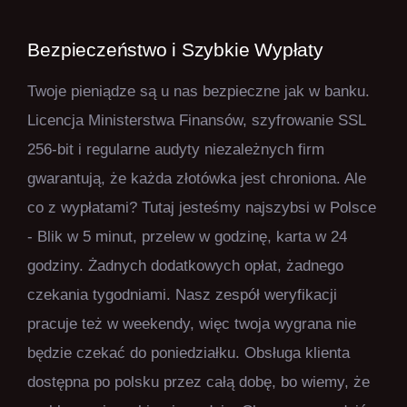
Bezpieczeństwo i Szybkie Wypłaty
Twoje pieniądze są u nas bezpieczne jak w banku.
Licencja Ministerstwa Finansów, szyfrowanie SSL
256-bit i regularne audyty niezależnych firm
gwarantują, że każda złotówka jest chroniona. Ale
co z wypłatami? Tutaj jesteśmy najszybsi w Polsce
- Blik w 5 minut, przelew w godzinę, karta w 24
godziny. Żadnych dodatkowych opłat, żadnego
czekania tygodniami. Nasz zespół weryfikacji
pracuje też w weekendy, więc twoja wygrana nie
będzie czekać do poniedziałku. Obsługa klienta
dostępna po polsku przez całą dobę, bo wiemy, że