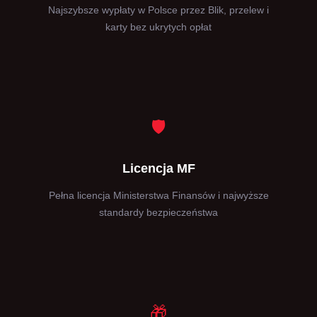
Najszybsze wypłaty w Polsce przez Blik, przelew i
karty bez ukrytych opłat
🛡️
Licencja MF
Pełna licencja Ministerstwa Finansów i najwyższe
standardy bezpieczeństwa
🎁