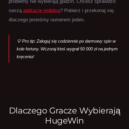
problemy nie wybierają godzin. Chcesz sprawdzić
naszą
aplikację mobilną
? Pobierz i przekonaj się,
dlaczego jesteśmy numerem jeden.
💡 Pro tip: Zaloguj się codziennie po darmowy spin w
kole fortuny. Wczoraj ktoś wygrał 50 000 zł na jednym
kręceniu!
Dlaczego Gracze Wybierają
HugeWin