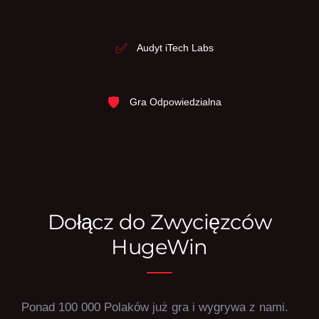
✅
Audyt iTech Labs
🛡️
Gra Odpowiedzialna
Dołącz do Zwycięzców
HugeWin
Ponad 100 000 Polaków już gra i wygrywa z nami.