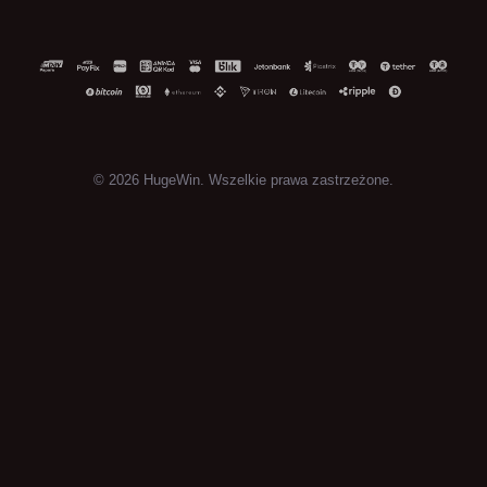
© 2026 HugeWin. Wszelkie prawa zastrzeżone.