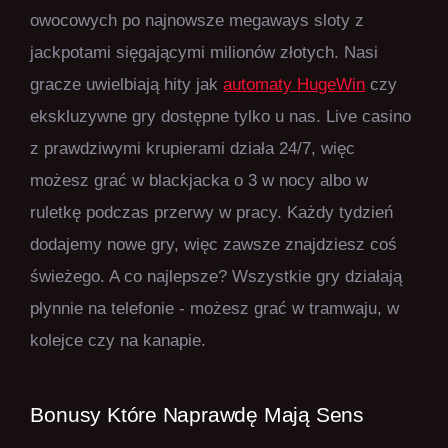
owocowych po najnowsze megaways sloty z
jackpotami sięgającymi milionów złotych. Nasi
gracze uwielbiają hity jak
automaty HugeWin
czy
ekskluzywne gry dostępne tylko u nas. Live casino
z prawdziwymi krupierami działa 24/7, więc
możesz grać w blackjacka o 3 w nocy albo w
ruletkę podczas przerwy w pracy. Każdy tydzień
dodajemy nowe gry, więc zawsze znajdziesz coś
świeżego. A co najlepsze? Wszystkie gry działają
płynnie na telefonie - możesz grać w tramwaju, w
kolejce czy na kanapie.
Bonusy Które Naprawdę Mają Sens